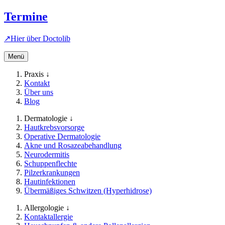
Termine
↗
Hier über
Doctolib
Menü
Praxis ↓
Kontakt
Über uns
Blog
Dermatologie ↓
Hautkrebsvorsorge
Operative Dermatologie
Akne und Rosazeabehandlung
Neurodermitis
Schuppenflechte
Pilzerkrankungen
Hautinfektionen
Übermäßiges Schwitzen (Hyperhidrose)
Allergologie ↓
Kontaktallergie