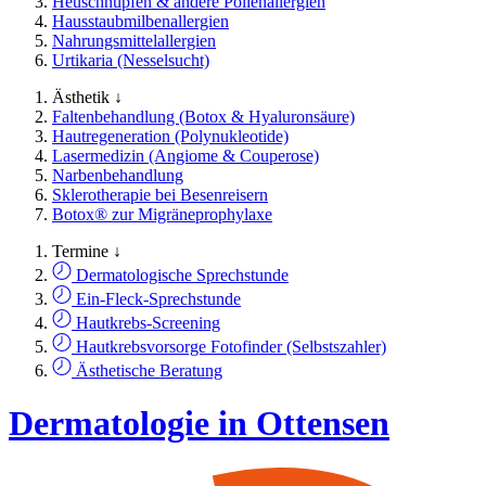
Heuschnupfen & andere Pollenallergien
Hausstaubmilbenallergien
Nahrungsmittelallergien
Urtikaria (Nesselsucht)
Ästhetik ↓
Faltenbehandlung (Botox & Hyaluronsäure)
Hautregeneration (Polynukleotide)
Lasermedizin (Angiome & Couperose)
Narbenbehandlung
Sklerotherapie bei Besenreisern
Botox® zur Migräneprophylaxe
Termine ↓
Dermatologische Sprechstunde
Ein-Fleck-Sprechstunde
Hautkrebs-Screening
Hautkrebsvorsorge Fotofinder (Selbstszahler)
Ästhetische Beratung
Dermatologie in Ottensen