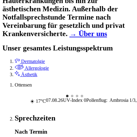
Hauterkrankungen bis hin zur
ästhetischen Medizin. Außerhalb der
Notfallsprechstunde Termine nach
Vereinbarung für gesetzlich und privat
Krankenversicherte.
→ Über uns
Unser gesamtes Leistungsspektrum
Dermatolgie
Allergologie
Ästhetik
Ottensen
07.08.26
UV-Index
0
Pollenflug:
Ambrosia
1/3
☀️ 17°C
Sprechzeiten
Nach Termin