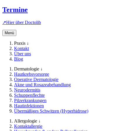
Termine
↗
Hier über
Doctolib
Menü
Praxis ↓
Kontakt
Über uns
Blog
Dermatologie ↓
Hautkrebsvorsorge
Operative Dermatologie
Akne und Rosazeabehandlung
Neurodermitis
Schuppenflechte
Pilzerkrankungen
Hautinfektionen
Übermäßiges Schwitzen (Hyperhidrose)
Allergologie ↓
Kontaktallergie