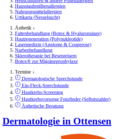
Heuschnupfen & andere Pollenallergien
Hausstaubmilbenallergien
Nahrungsmittelallergien
Urtikaria (Nesselsucht)
Ästhetik ↓
Faltenbehandlung (Botox & Hyaluronsäure)
Hautregeneration (Polynukleotide)
Lasermedizin (Angiome & Couperose)
Narbenbehandlung
Sklerotherapie bei Besenreisern
Botox® zur Migräneprophylaxe
Termine ↓
Dermatologische Sprechstunde
Ein-Fleck-Sprechstunde
Hautkrebs-Screening
Hautkrebsvorsorge Fotofinder (Selbstszahler)
Ästhetische Beratung
Dermatologie in Ottensen